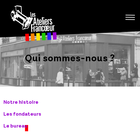
Aller
au
inscrivez-
contenu
vous !
Qui sommes-nous ?
Notre histoire
Les fondateurs
Le bureau